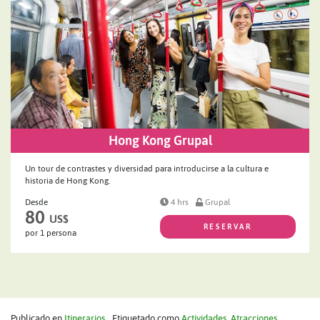
Hong Kong Grupal
Un tour de contrastes y diversidad para introducirse a la cultura e
historia de Hong Kong.
Desde
4 hrs
Grupal
80
US$
RESERVAR
por 1 persona
Publicado en
Itinerarios
Etiquetado como
Actividades
,
Atracciones