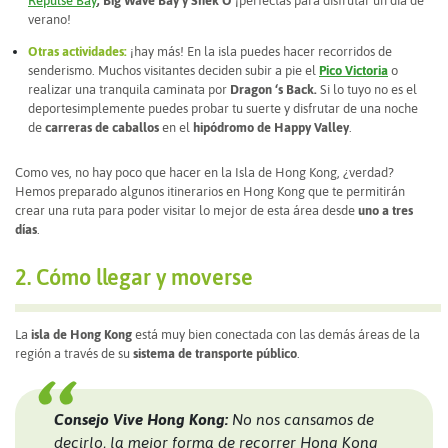
Repulse Bay
, Big Wave Bay y Shek O
¡perfectas para disfrutar un día de
verano!
Otras actividades:
¡hay más! En la isla puedes hacer recorridos de
senderismo. Muchos visitantes deciden subir a pie el
Pico Victoria
o
realizar una tranquila caminata por
Dragon ‘s Back.
Si lo tuyo no es el
deportesimplemente puedes probar tu suerte y disfrutar de una noche
de
carreras de caballos
en el
hipódromo de Happy Valley
.
Como ves, no hay poco que hacer en la Isla de Hong Kong, ¿verdad?
Hemos preparado algunos itinerarios en Hong Kong que te permitirán
crear una ruta para poder visitar lo mejor de esta área desde
uno a tres
días
.
2. Cómo llegar y moverse
La
isla de Hong Kong
está muy bien conectada con las demás áreas de la
región a través de su
sistema de transporte público
.
Consejo Vive Hong Kong:
No nos cansamos de
decirlo,
la mejor forma de recorrer Hong Kong