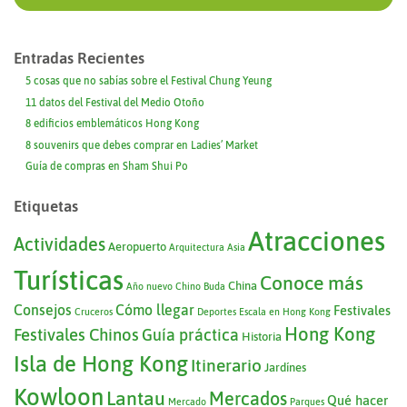
Entradas Recientes
5 cosas que no sabías sobre el Festival Chung Yeung
11 datos del Festival del Medio Otoño
8 edificios emblemáticos Hong Kong
8 souvenirs que debes comprar en Ladies’ Market
Guía de compras en Sham Shui Po
Etiquetas
Atracciones
Actividades
Aeropuerto
Arquitectura
Asia
Turísticas
Conoce más
China
Año nuevo Chino
Buda
Consejos
Cómo llegar
Festivales
Cruceros
Deportes
Escala en Hong Kong
Hong Kong
Festivales Chinos
Guía práctica
Historia
Isla de Hong Kong
Itinerario
Jardínes
Kowloon
Lantau
Mercados
Qué hacer
Mercado
Parques