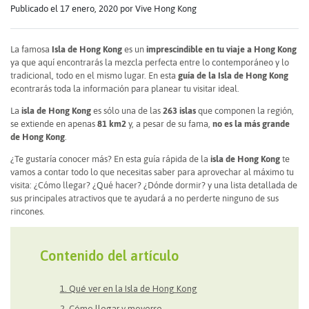
Publicado el 17 enero, 2020
por Vive Hong Kong
La famosa
Isla de Hong Kong
es un
imprescindible en tu viaje a Hong Kong
ya que aquí encontrarás la mezcla perfecta entre lo contemporáneo y lo
tradicional, todo en el mismo lugar. En esta
guía de la Isla de Hong Kong
econtrarás toda la información para planear tu visitar ideal.
La
isla de Hong Kong
es sólo una de las
263 islas
que componen la región,
se extiende en apenas
81 km2
y, a pesar de su fama,
no es la más grande
de Hong Kong
.
¿Te gustaría conocer más? En esta guía rápida de la
isla de Hong Kong
te
vamos a contar todo lo que necesitas saber para aprovechar al máximo tu
visita: ¿Cómo llegar? ¿Qué hacer? ¿Dónde dormir? y una lista detallada de
sus principales atractivos que te ayudará a no perderte ninguno de sus
rincones.
Contenido del artículo
1. Qué ver en la Isla de Hong Kong
2. Cómo llegar y moverse