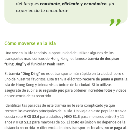
del ferry es
constante, eficiente y económico
, ¡la
experiencia te encantará!.
Cómo moverse en la isla
Una vez en la isla tendrás la oportunidad de utilizar algunos de los
transportes más icónicos de Hong Kong, el famoso
tranvía de dos pisos
“Ding Ding” y el funicular Peak Tram
.
El
tranvía “Ding Ding”
no es el transporte más rápido en la ciudad, pero si
uno de nuestros favoritos. Este tranvía eléctrico
recorre de punta a punta
la
isla de Hong Kong y brinda vistas únicas de la ciudad. Si lo utilizas
asegúrate de subir a su
segundo piso
para obtener i
ncreíbles fotos
y videos
en secuencia de tu recorrido.
Identificar las paradas de este tranvía no te será complicado ya que
recorre las avenidas principales de la isla. Un viaje en este popular tranvía
cuesta solo
HKD $2.6
para adultos y
HKD $1.3
para menores entre 3 y 11
años y
HKD $1.2
para mayores de 65.
El costo es único
y no depende de la
distancia recorrida. A diferencia de otros transportes locales,
no se paga al