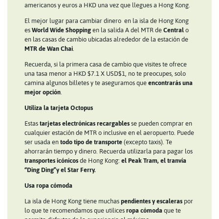
americanos y euros a HKD una vez que llegues a Hong Kong.
El mejor lugar para cambiar dinero en la isla de Hong Kong
es
World Wide Shopping
en la salida A del MTR de
Central
o
en las casas de cambio ubicadas alrededor de la estación de
MTR de Wan Chai
.
Recuerda, si la primera casa de cambio que visites te ofrece
una tasa menor a HKD $7.1 X USD$1, no te preocupes, solo
camina algunos billetes y te aseguramos que
encontrarás una
mejor opción
.
Utiliza la tarjeta Octopus
Estas
tarjetas electrónicas recargables
se pueden comprar en
cualquier estación de MTR o inclusive en el aeropuerto. Puede
ser usada en
todo tipo de transporte
(excepto taxis). Te
ahorrarán tiempo y dinero. Recuerda utilizarla para pagar los
transportes icónicos
de Hong Kong:
el Peak Tram, el tranvía
“Ding Ding”y el Star Ferry.
Usa ropa cómoda
La isla de Hong Kong tiene muchas
pendientes y escaleras
por
lo que te recomendamos que utilices
ropa cómoda
que te