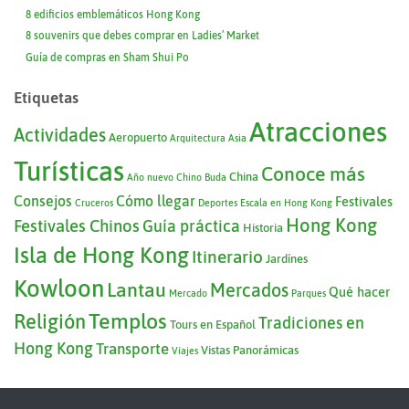
8 edificios emblemáticos Hong Kong
8 souvenirs que debes comprar en Ladies’ Market
Guía de compras en Sham Shui Po
Etiquetas
Atracciones
Actividades
Aeropuerto
Arquitectura
Asia
Turísticas
Conoce más
China
Año nuevo Chino
Buda
Consejos
Cómo llegar
Festivales
Cruceros
Deportes
Escala en Hong Kong
Hong Kong
Festivales Chinos
Guía práctica
Historia
Isla de Hong Kong
Itinerario
Jardínes
Kowloon
Lantau
Mercados
Qué hacer
Mercado
Parques
Templos
Religión
Tradiciones en
Tours en Español
Hong Kong
Transporte
Vistas Panorámicas
Viajes