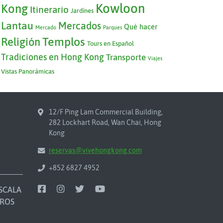
Kowloon
Kong
Itinerario
Jardínes
Lantau
Mercados
Qué hacer
Mercado
Parques
Templos
Religión
Tours en Español
Tradiciones en Hong Kong
Transporte
Viajes
Vistas Panorámicas
12/F Ping Lam Commercial Building,
282 Lockhart Road, Wan Chai, Hong
Kong
reservas@vivehongkong.com
+852 6827 4952
SCALA
ROS