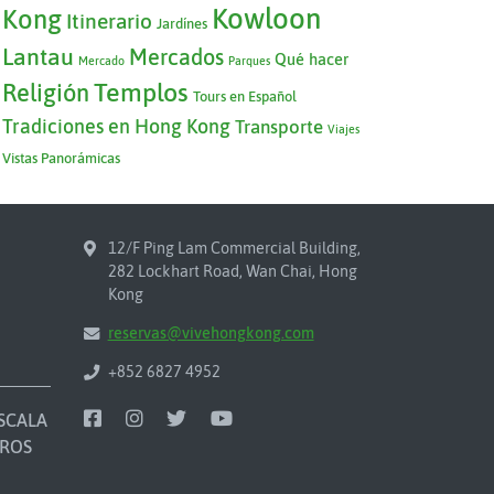
Kowloon
Kong
Itinerario
Jardínes
Lantau
Mercados
Qué hacer
Mercado
Parques
Templos
Religión
Tours en Español
Tradiciones en Hong Kong
Transporte
Viajes
Vistas Panorámicas
12/F Ping Lam Commercial Building,
282 Lockhart Road, Wan Chai, Hong
Kong
reservas@vivehongkong.com
+852 6827 4952
SCALA
ROS