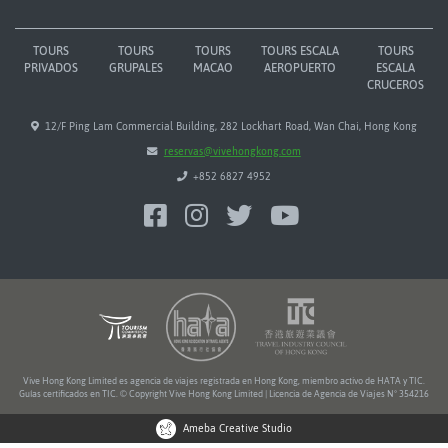
TOURS
TOURS
TOURS
TOURS ESCALA
TOURS
PRIVADOS
GRUPALES
MACAO
AEROPUERTO
ESCALA
CRUCEROS
12/F Ping Lam Commercial Building, 282 Lockhart Road, Wan Chai, Hong Kong
reservas@vivehongkong.com
+852 6827 4952
Vive Hong Kong Limited es agencia de viajes registrada en Hong Kong, miembro activo de HATA y TIC.
Guías certificados en TIC. © Copyright Vive Hong Kong Limited | Licencia de Agencia de Viajes Nº 354216
Ameba Creative Studio