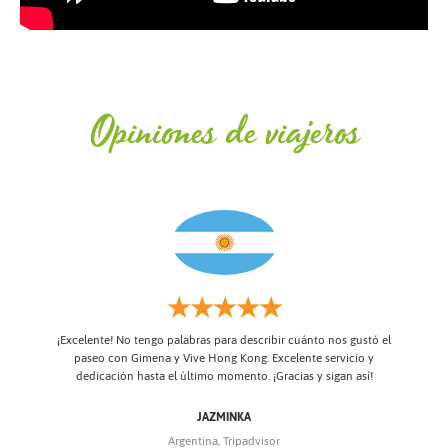
Opiniones de viajeros
★★★★★
¡Excelente! No tengo palabras para describir cuánto nos gustó el
paseo con Gimena y Vive Hong Kong. Excelente servicio y
dedicación hasta el último momento. ¡Gracias y sigan así!
ados
Todo
 la
y 
 en
cad
JAZMINKA
r
no
Argentina, Tripadvisor