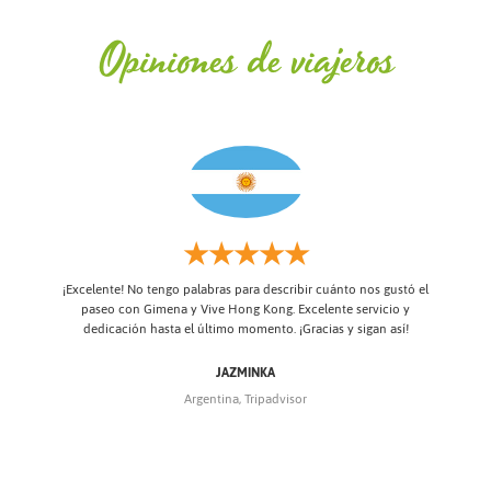
Opiniones de viajeros
★★★★★
¡Excelente! No tengo palabras para describir cuánto nos gustó el
paseo con Gimena y Vive Hong Kong. Excelente servicio y
dedicación hasta el último momento. ¡Gracias y sigan así!
ados
Todo
 la
y 
 en
cad
JAZMINKA
r
no
Argentina, Tripadvisor
o en