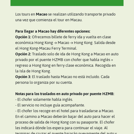
Los tours en
Macao
se realizan utilizando transporte privado
una vez que comienza el tour en Macau.
Para llegar a Macao hay diferentes opciones:
Opción 1:
Ofrecemos billete de ferry ida y vuelta en clase
económica Hong Kong → Macao → Hong Kong. Salida desde
el Hong Kong-Macau Ferry Terminal.
Opción 2:
Traslado solo de ida de Hong Kong a Macao en auto
privado por el puente HZMB con chofer que habla inglés +
regreso a Hong Kong en ferry clase económica. Recogida en
la Isla de Hong Kong.
Opción 3:
El traslado hasta Macao no está incluido. Cada
persona lo organiza por su cuenta.
Notas para los traslados en auto privado por puente HZMB:
- El chofer solamente habla inglés.
- El servicio no incluye guía acompañante.
- El chofer los recoge en el hotel para trasladarse a Macao.
En el camino a Macao deberán bajar del auto para hacer el
proceso de salida de Hong Kong con su pasaporte. El chofer
les indicará dónde los espera para continuar el viaje. Al
terminar de cruzar el puente bajarán nuevamente del auto y