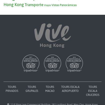
Hong Kong
Transporte
Vistas Panorámicas
Viajes
TOURS
TOURS
TOURS
TOURS ESCALA
TOURS
PRIVADOS
GRUPALES
MACAO
AEROPUERTO
ESCALA
CRUCEROS
12/F Ping Lam Commercial Building, 282 Lockhart Road, Wan Chai, Hong Kong