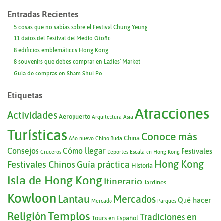
Entradas Recientes
5 cosas que no sabías sobre el Festival Chung Yeung
11 datos del Festival del Medio Otoño
8 edificios emblemáticos Hong Kong
8 souvenirs que debes comprar en Ladies’ Market
Guía de compras en Sham Shui Po
Etiquetas
Atracciones
Actividades
Aeropuerto
Arquitectura
Asia
Turísticas
Conoce más
China
Año nuevo Chino
Buda
Consejos
Cómo llegar
Festivales
Cruceros
Deportes
Escala en Hong Kong
Hong Kong
Festivales Chinos
Guía práctica
Historia
Isla de Hong Kong
Itinerario
Jardínes
Kowloon
Lantau
Mercados
Qué hacer
Mercado
Parques
Templos
Religión
Tradiciones en
Tours en Español