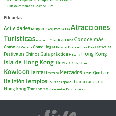
Guía de compras en Sham Shui Po
Etiquetas
Atracciones
Actividades
Aeropuerto
Arquitectura
Asia
Turísticas
Conoce más
China
Año nuevo Chino
Buda
Consejos
Cómo llegar
Festivales
Cruceros
Deportes
Escala en Hong Kong
Hong Kong
Festivales Chinos
Guía práctica
Historia
Isla de Hong Kong
Itinerario
Jardínes
Kowloon
Lantau
Mercados
Qué hacer
Mercado
Parques
Templos
Religión
Tradiciones en
Tours en Español
Hong Kong
Transporte
Vistas Panorámicas
Viajes