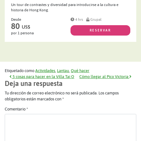
Un tour de contrastes y diversidad para introducirse a la cultura e
historia de Hong Kong.
Desde
4 hrs
Grupal
80
US$
RESERVAR
por 1 persona
Etiquetado como
Actividades
,
Lantau
,
Qué hacer
Navegación de entradas
5 cosas para hacer en la Villa Tai O
Cómo llegar al Pico Victoria
Deja una respuesta
Tu dirección de correo electrónico no será publicada.
Los campos
obligatorios están marcados con
*
Comentario
*