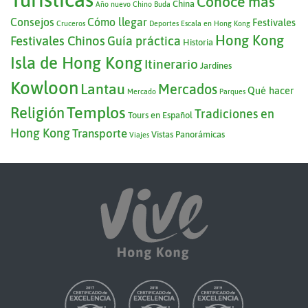
Conoce más
China
Año nuevo Chino
Buda
Consejos
Cómo llegar
Festivales
Cruceros
Deportes
Escala en Hong Kong
Hong Kong
Festivales Chinos
Guía práctica
Historia
Isla de Hong Kong
Itinerario
Jardínes
Kowloon
Lantau
Mercados
Qué hacer
Mercado
Parques
Templos
Religión
Tradiciones en
Tours en Español
Hong Kong
Transporte
Vistas Panorámicas
Viajes