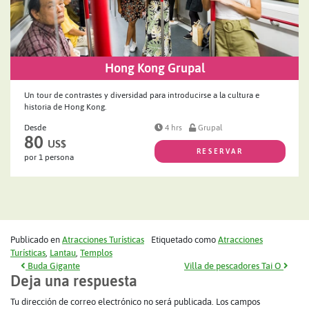
Hong Kong Grupal
Un tour de contrastes y diversidad para introducirse a la cultura e
historia de Hong Kong.
Desde
4 hrs
Grupal
80
US$
RESERVAR
por 1 persona
Publicado en
Atracciones Turísticas
Etiquetado como
Atracciones
Turísticas
,
Lantau
,
Templos
Navegación de entradas
Buda Gigante
Villa de pescadores Tai O
Deja una respuesta
Tu dirección de correo electrónico no será publicada.
Los campos