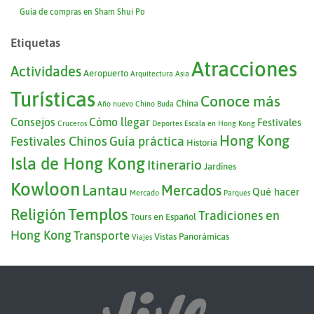
Guía de compras en Sham Shui Po
Etiquetas
Atracciones
Actividades
Aeropuerto
Arquitectura
Asia
Turísticas
Conoce más
China
Año nuevo Chino
Buda
Consejos
Cómo llegar
Festivales
Cruceros
Deportes
Escala en Hong Kong
Hong Kong
Festivales Chinos
Guía práctica
Historia
Isla de Hong Kong
Itinerario
Jardínes
Kowloon
Lantau
Mercados
Qué hacer
Mercado
Parques
Templos
Religión
Tradiciones en
Tours en Español
Hong Kong
Transporte
Vistas Panorámicas
Viajes