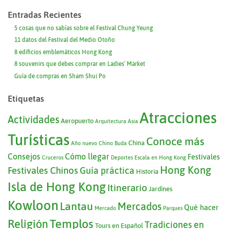
Entradas Recientes
5 cosas que no sabías sobre el Festival Chung Yeung
11 datos del Festival del Medio Otoño
8 edificios emblemáticos Hong Kong
8 souvenirs que debes comprar en Ladies’ Market
Guía de compras en Sham Shui Po
Etiquetas
Atracciones
Actividades
Aeropuerto
Arquitectura
Asia
Turísticas
Conoce más
China
Año nuevo Chino
Buda
Consejos
Cómo llegar
Festivales
Cruceros
Deportes
Escala en Hong Kong
Hong Kong
Festivales Chinos
Guía práctica
Historia
Isla de Hong Kong
Itinerario
Jardínes
Kowloon
Lantau
Mercados
Qué hacer
Mercado
Parques
Templos
Religión
Tradiciones en
Tours en Español