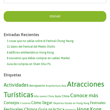
Entradas Recientes
5 cosas que no sabías sobre el Festival Chung Yeung
11 datos del Festival del Medio Otoño
8 edificios emblemáticos Hong Kong
8 souvenirs que debes comprar en Ladies’ Market
Guía de compras en Sham Shui Po
Etiquetas
Atracciones
Actividades
Aeropuerto
Arquitectura
Asia
Turísticas
Conoce más
China
Año nuevo Chino
Buda
Consejos
Cómo llegar
Festivales
Cruceros
Deportes
Escala en Hong Kong
Hong Kong
Festivales Chinos
Guía práctica
Historia