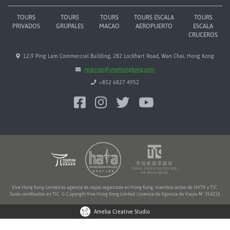
TOURS
TOURS
TOURS
TOURS ESCALA
TOURS
PRIVADOS
GRUPALES
MACAO
AEROPUERTO
ESCALA
CRUCEROS
12/F Ping Lam Commercial Building, 282 Lockhart Road, Wan Chai, Hong Kong
reservas@vivehongkong.com
+852 6827 4952
Vive Hong Kong Limited es agencia de viajes registrada en Hong Kong, miembro activo de HATA y TIC.
Guías certificados en TIC. © Copyright Vive Hong Kong Limited | Licencia de Agencia de Viajes Nº 354216
Ameba Creative Studio