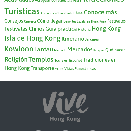
Aeropuerto
Arquitectura
Asia
Turísticas
Conoce más
China
Año nuevo Chino
Buda
Consejos
Cómo llegar
Festivales
Cruceros
Deportes
Escala en Hong Kong
Hong Kong
Festivales Chinos
Guía práctica
Historia
Isla de Hong Kong
Itinerario
Jardínes
Kowloon
Lantau
Mercados
Qué hacer
Mercado
Parques
Templos
Religión
Tradiciones en
Tours en Español
Hong Kong
Transporte
Vistas Panorámicas
Viajes