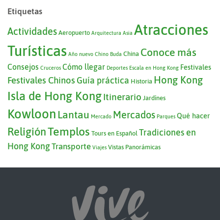
Etiquetas
Atracciones
Actividades
Aeropuerto
Arquitectura
Asia
Turísticas
Conoce más
China
Año nuevo Chino
Buda
Consejos
Cómo llegar
Festivales
Cruceros
Deportes
Escala en Hong Kong
Hong Kong
Festivales Chinos
Guía práctica
Historia
Isla de Hong Kong
Itinerario
Jardínes
Kowloon
Lantau
Mercados
Qué hacer
Mercado
Parques
Templos
Religión
Tradiciones en
Tours en Español
Hong Kong
Transporte
Vistas Panorámicas
Viajes