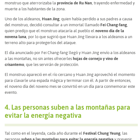
monstruo que aterrorizaba la
provincia de Ru Nan
, trayendo enfermedad y
muerte a los habitantes de la zona.
Uno de los aldeanos,
Huan Jing
, quien había perdido a sus padres a causa
del monstruo, decidió consultar a un inmortal llamado
Fei Chang-fang
,
quien predijo que el monstruo atacaría al pueblo el
noveno día de la
novena luna
, por lo que sugirió que Huan Jing llevara a los aldeanos a un
terreno alto para protegerlos del ataque.
El día anunciado por Fei Chang-fang llegó y Huan Jing envío a los aldeanos
a las montañas, no sin antes ofrecerles
hojas de cornejo y vino de
crisantemo
, que les servirán de protección.
El monstruo apareció en el río cercano y Huan Jing aprovechó el momento
para clavarle una espada mágica y terminar con él. A partir de entonces,
el noveno día del noveno mes se convirtió en un día para conmemorar este
evento.
4. Las personas suben a las montañas para
evitar la energía negativa
Tal como en el leyenda, cada año durante el
Festival Chung Yeung
, las
personas
suben a las montañas para evitar la energía negativa
y prevenir