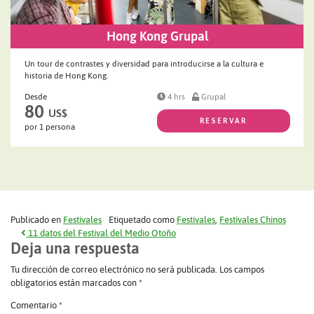
Hong Kong Grupal
Un tour de contrastes y diversidad para introducirse a la cultura e
historia de Hong Kong.
Desde
4 hrs
Grupal
80
US$
RESERVAR
por 1 persona
Publicado en
Festivales
Etiquetado como
Festivales
,
Festivales Chinos
Navegación de entradas
11 datos del Festival del Medio Otoño
Deja una respuesta
Tu dirección de correo electrónico no será publicada.
Los campos
obligatorios están marcados con
*
Comentario
*