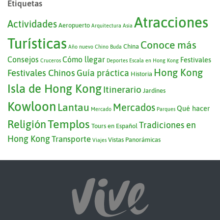
Etiquetas
Atracciones
Actividades
Aeropuerto
Arquitectura
Asia
Turísticas
Conoce más
China
Año nuevo Chino
Buda
Consejos
Cómo llegar
Festivales
Cruceros
Deportes
Escala en Hong Kong
Hong Kong
Festivales Chinos
Guía práctica
Historia
Isla de Hong Kong
Itinerario
Jardínes
Kowloon
Lantau
Mercados
Qué hacer
Mercado
Parques
Templos
Religión
Tradiciones en
Tours en Español
Hong Kong
Transporte
Vistas Panorámicas
Viajes