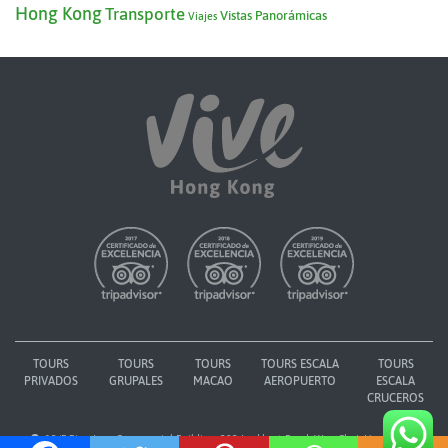
Hong Kong
Transporte
Vistas Panorámicas
Viajes
TOURS
TOURS
TOURS
TOURS ESCALA
TOURS
PRIVADOS
GRUPALES
MACAO
AEROPUERTO
ESCALA
CRUCEROS
12/F Ping Lam Commercial Building, 282 Lockhart Road, Wan Chai, Hong Kong