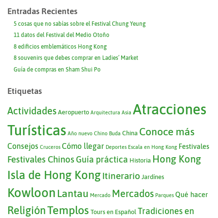
Entradas Recientes
5 cosas que no sabías sobre el Festival Chung Yeung
11 datos del Festival del Medio Otoño
8 edificios emblemáticos Hong Kong
8 souvenirs que debes comprar en Ladies’ Market
Guía de compras en Sham Shui Po
Etiquetas
Atracciones
Actividades
Aeropuerto
Arquitectura
Asia
Turísticas
Conoce más
China
Año nuevo Chino
Buda
Consejos
Cómo llegar
Festivales
Cruceros
Deportes
Escala en Hong Kong
Hong Kong
Festivales Chinos
Guía práctica
Historia
Isla de Hong Kong
Itinerario
Jardínes
Kowloon
Lantau
Mercados
Qué hacer
Mercado
Parques
Templos
Religión
Tradiciones en
Tours en Español