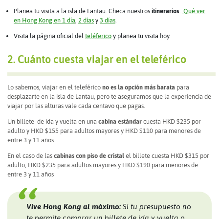
Planea tu visita a la isla de Lantau. Checa nuestros
itinerarios
:
Qué ver
en Hong Kong en 1 día
,
2 días
y
3 días
.
Visita la página oficial del
teléferico
y planea tu visita hoy.
2. Cuánto cuesta viajar en el teleférico
Lo sabemos, viajar en el teleférico
no es la opción más barata
para
desplazarte en la isla de Lantau, pero te aseguramos que la experiencia de
viajar por las alturas vale cada centavo que pagas.
Un billete de ida y vuelta en una
cabina estándar
cuesta HKD $235 por
adulto y HKD $155 para adultos mayores y HKD $110 para menores de
entre 3 y 11 años.
En el caso de las
cabinas con piso de cristal
el billete cuesta HKD $315 por
adulto, HKD $235 para adultos mayores y HKD $190 para menores de
entre 3 y 11 años
Vive Hong Kong al máximo:
Si tu presupuesto no
te permite comprar un billete de ida y vuelta o