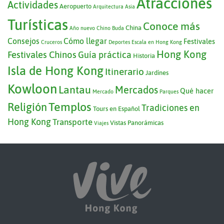
Atracciones
Actividades
Aeropuerto
Arquitectura
Asia
Turísticas
Conoce más
China
Año nuevo Chino
Buda
Consejos
Cómo llegar
Festivales
Cruceros
Deportes
Escala en Hong Kong
Hong Kong
Festivales Chinos
Guía práctica
Historia
Isla de Hong Kong
Itinerario
Jardínes
Kowloon
Lantau
Mercados
Qué hacer
Mercado
Parques
Templos
Religión
Tradiciones en
Tours en Español
Hong Kong
Transporte
Vistas Panorámicas
Viajes