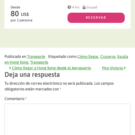
Desde
4 hrs
Grupal
80
US$
RESERVAR
por 1 persona
Publicado en
Transporte
Etiquetado como
Cómo llegar
,
Cruceros
,
Escala
en Hong Kong
,
Transporte
Navegación de entradas
Cómo llegar a Hong Kong desde el Aeropuerto
Pico Victoria
Deja una respuesta
Tu dirección de correo electrónico no será publicada.
Los campos
obligatorios están marcados con
*
Comentario
*