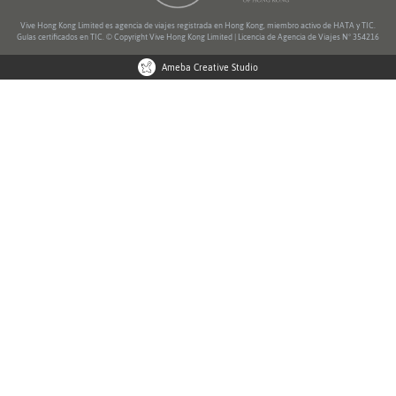
Vive Hong Kong Limited es agencia de viajes registrada en Hong Kong, miembro activo de HATA y TIC.
Guías certificados en TIC. © Copyright Vive Hong Kong Limited | Licencia de Agencia de Viajes Nº 354216
Ameba Creative Studio