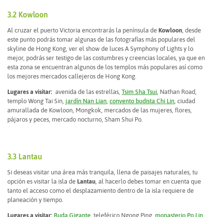
3.2 Kowloon
Al cruzar el puerto Victoria encontrarás la península de
Kowloon
, desde
este punto podrás tomar algunas de las fotografías más populares del
skyline de Hong Kong, ver el show de luces A Symphony of Lights y lo
mejor, podrás ser testigo de las costumbres y creencias locales, ya que en
esta zona se encuentran algunos de los templos más populares así como
los mejores mercados callejeros de Hong Kong.
Lugares a visitar:
avenida de las estrellas,
Tsim Sha Tsui
, Nathan Road,
templo Wong Tai Sin,
jardín Nan Lian
,
convento budista Chi Lin
, ciudad
amurallada de Kowloon, Mongkok, mercados de las mujeres, flores,
pájaros y peces, mercado nocturno, Sham Shui Po.
3.3 Lantau
Si deseas visitar una área más tranquila, llena de paisajes naturales, tu
opción es visitar la isla de
Lantau
, al hacerlo debes tomar en cuenta que
tanto el acceso como el desplazamiento dentro de la isla requiere de
planeación y tiempo.
Lugares a visitar:
Buda Gigante
, teleférico Ngong Ping,
monasterio Po Lin
,