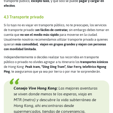
transporte público,
excepto taxis
, y que solo se puede
pagar y cargar en
efectivo
.
4.3 Transporte privado
Si lo tuyo no es viajar en transporte público, no te preocupes, los servicios
de transporte privado s
on fáciles de contratar,
sin embargo debes tomar en
cuenta que
no son el medio más rápido
para moverse en la ciudad.
Usualmente nosotros recomendamos utilizar transporte privado a quienes
quieran
más comodidad, viajen en grupos grandes y viajen con personas
con movilidad limitada.
Independientemente si decides realizar tus recorridos en transporte
público o privado no olvides agregar a tu itinerario los
transportes icónicos
de Hong Kong:
Peak tram, “Ding Ding Tram”, Star Ferry, teleférico Ngong
Ping
, te aseguramos que ya sea por tierra o por mar te sorprenderán.
Consejo Vive Hong Kong:
Las mejores aventuras
se viven donde menos te los esperas, viaja en
MTR (metro) y descubre la vida subterránea de
Hong Kong, ahi encontraras desde
supermercados, tiendas de conveniencia,