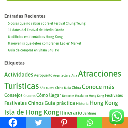
Entradas Recientes
5 cosas que no sabías sobre el Festival Chung Yeung
11 datos del Festival del Medio Otoño
8 edificios emblemáticos Hong Kong
8 souvenirs que debes comprar en Ladies’ Market
Guía de compras en Sham Shui Po
Etiquetas
Atracciones
Actividades
Aeropuerto
Arquitectura
Asia
Turísticas
Conoce más
China
Año nuevo Chino
Buda
Consejos
Cómo llegar
Festivales
Cruceros
Deportes
Escala en Hong Kong
Hong Kong
Festivales Chinos
Guía práctica
Historia
Isla de Hong Kong
Itinerario
Jardínes
Kowloon
Lantau
Mercados
Qué hacer
Mercado
Parques