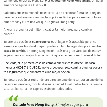
La moneda oficial de Hong Kong es el
dólar de Hong Kong (HKD)
. Un dólar
americano equivale a HKD$ 7.8.
Sabemos que esta moneda no es sencilla de encontrar fuera de la región,
pero no te estreses existen muchas opciones fáciles para cambiar dólares
americanos y euros una vez que llegues a Hong Kong.
Ahora la pregunta del millón ¿ cuál es la mejor área para cambiar
dinero?
Tu primera opción es
el aeropuerto
es el lugar más accesible pero no
siempre el que brinda el mejor tipo de cambio. Tu segunda opción son las
casas de cambio.
En Hong Kong encontrarás una gran variedad de ellas y
seguramente un mejor tipo de cambio que en el aeropuerto o en el hotel.
Recuerda, si la primera casa de cambio que visites te ofrece una tasa
menor a HKD$ 7.1 X USD$1, no te preocupes, solo camina algunos pasos y
te aseguramos que encontrarás una mejor opción.
Tu tercera opción es retirar dinero directamente de tu tarjeta en uno de los
cajeros automáticos
, distribuidos en la ciudad. En el metro, la calle o en la
sucursal bancaria, los cajeros están por todos lados.
Consejo Vive Hong Kong:
El mejor lugar para