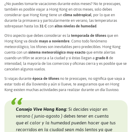
¿No puedes tomarte vacaciones durante estos meses? No te preocupes,
también es posible viajar a Hong Kong en otros meses, solo debes
considerar que Hong Kong tiene un
clima subtropical
, por lo que en
durante la primavera y particularmente en verano, las temperaturas
sobrepasan hasta los
31 C
con
altos niveles de humedad
.
Otro aspecto que debes considerar es la
temporada de tifones
que en
Hong Kong va
desde
mayo a noviembre
. Como todo fenómeno
meteorológico, los tifones son inevitables pero predecibles. Hong Kong
cuenta con un
sistema meteorológico muy exacto
que emite alertas
cuando un tifón se acerca a la ciudad y si éstas llegan a
grado 8
de
intensidad, la mayoría de los comercios y oficinas cierra y es posible que se
cancelen algunos vuelos.
Si viajas durante
época de tifones
no te preocupes, no significa que vaya a
estar todo el día lloviendo y aún si llueve, te aseguramos que en Hong
Kong existen muchas actividades para realizar durante un día lluvioso.
Consejo Vive Hong Kong:
Si decides viajar en
verano ( junio-agosto ) debes tener en cuenta
que el calor y la humedad pueden hacer que tus
recorridos en la ciudad sean más lentos ya que