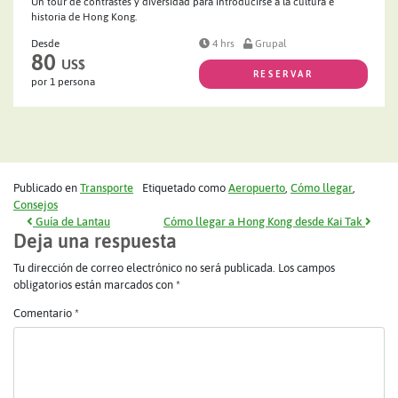
Un tour de contrastes y diversidad para introducirse a la cultura e
historia de Hong Kong.
Desde
4 hrs
Grupal
80
US$
RESERVAR
por 1 persona
Publicado en
Transporte
Etiquetado como
Aeropuerto
,
Cómo llegar
,
Consejos
Navegación de entradas
Guía de Lantau
Cómo llegar a Hong Kong desde Kai Tak
Deja una respuesta
Tu dirección de correo electrónico no será publicada.
Los campos
obligatorios están marcados con
*
Comentario
*