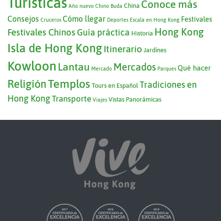
Turísticas
Conoce más
China
Año nuevo Chino
Buda
Consejos
Cómo llegar
Festivales
Cruceros
Deportes
Escala en Hong Kong
Hong Kong
Festivales Chinos
Guía práctica
Historia
Isla de Hong Kong
Itinerario
Jardínes
Kowloon
Lantau
Mercados
Qué hacer
Mercado
Parques
Templos
Religión
Tradiciones en
Tours en Español
Hong Kong
Transporte
Vistas Panorámicas
Viajes