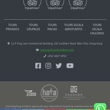
TOURS
TOURS
TOURS
TOURS ESCALA
TOURS
PRIVADOS
GRUPALES
MACAO
AEROPUERTO
ESCALA
CRUCEROS
12/F Ping Lam Commercial Building, 282 Lockhart Road, Wan Chai, Hong Kong
reservas@vivehongkong.com
+852 6827 4952
Vive Hong Kong Limited es agencia de viajes registrada en Hong Kong, miembro activo de HATA y TIC.
Guías certificados en TIC. © Copyright Vive Hong Kong Limited | Licencia de Agencia de Viajes Nº 354216