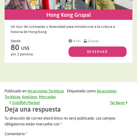
Hong Kong Grupal
Un tour de contrastes y diversidad para introducirse a la cultura e
historia de Hong Kong.
Desde
4 hrs
Grupal
80
US$
RESERVAR
por 1 persona
Publicado en
Atracciones Turísticas
Etiquetado como
Atracciones
Turísticas
,
Kowloon
,
Mercados
Navegación de entradas
Goldfish Market
Tai Kwun
Deja una respuesta
Tu dirección de correo electrónico no será publicada.
Los campos
obligatorios están marcados con
*
Comentario
*