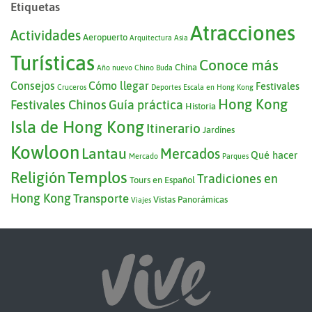
Etiquetas
Atracciones
Actividades
Aeropuerto
Arquitectura
Asia
Turísticas
Conoce más
China
Año nuevo Chino
Buda
Consejos
Cómo llegar
Festivales
Cruceros
Deportes
Escala en Hong Kong
Hong Kong
Festivales Chinos
Guía práctica
Historia
Isla de Hong Kong
Itinerario
Jardínes
Kowloon
Lantau
Mercados
Qué hacer
Mercado
Parques
Templos
Religión
Tradiciones en
Tours en Español
Hong Kong
Transporte
Vistas Panorámicas
Viajes