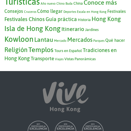
Turísticas
Conoce más
China
Año nuevo Chino
Buda
Consejos
Cómo llegar
Festivales
Cruceros
Deportes
Escala en Hong Kong
Hong Kong
Festivales Chinos
Guía práctica
Historia
Isla de Hong Kong
Itinerario
Jardínes
Kowloon
Lantau
Mercados
Qué hacer
Mercado
Parques
Templos
Religión
Tradiciones en
Tours en Español
Hong Kong
Transporte
Vistas Panorámicas
Viajes