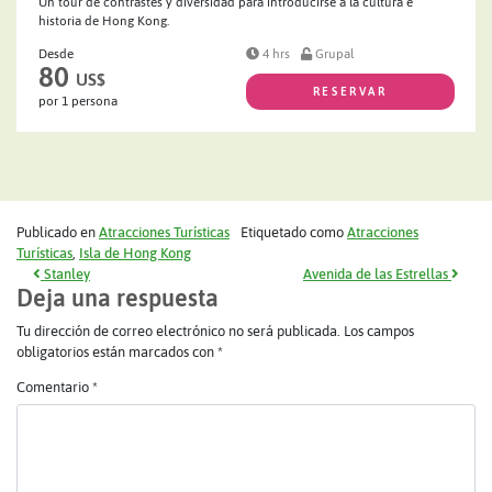
Un tour de contrastes y diversidad para introducirse a la cultura e
historia de Hong Kong.
Desde
4 hrs
Grupal
80
US$
RESERVAR
por 1 persona
Publicado en
Atracciones Turísticas
Etiquetado como
Atracciones
Turísticas
,
Isla de Hong Kong
Navegación de entradas
Stanley
Avenida de las Estrellas
Deja una respuesta
Tu dirección de correo electrónico no será publicada.
Los campos
obligatorios están marcados con
*
Comentario
*