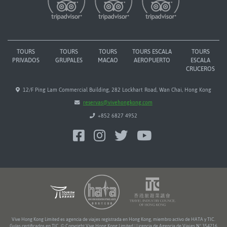
TOURS
TOURS
TOURS
TOURS ESCALA
TOURS
PRIVADOS
GRUPALES
MACAO
AEROPUERTO
ESCALA
CRUCEROS
12/F Ping Lam Commercial Building, 282 Lockhart Road, Wan Chai, Hong Kong
reservas@vivehongkong.com
+852 6827 4952
Vive Hong Kong Limited es agencia de viajes registrada en Hong Kong, miembro activo de HATA y TIC.
Guías certificados en TIC. © Copyright Vive Hong Kong Limited | Licencia de Agencia de Viajes Nº 354216