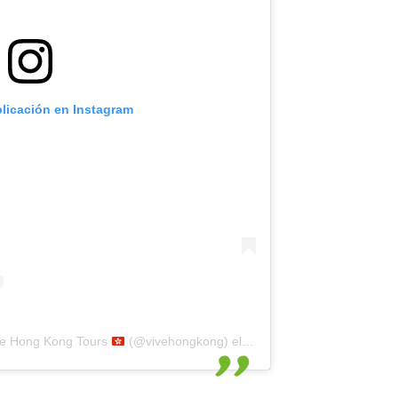
blicación en Instagram
ive Hong Kong Tours
(@vivehongkong)
el
4 Ago, 2015 a las 8:21 PD