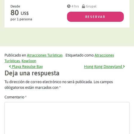
Desde
4 hrs
Grupal
80
US$
RESERVAR
por 1 persona
Publicado en
Atracciones Turísticas
Etiquetado como
Atracciones
Turísticas
,
Kowloon
Navegación de entradas
Playa Repulse Bay
Hong Kong Disneyland
Deja una respuesta
Tu dirección de correo electrónico no será publicada.
Los campos
obligatorios están marcados con
*
Comentario
*