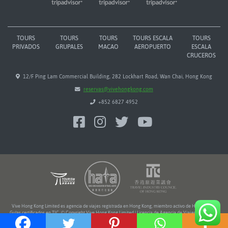
TOURS
TOURS
TOURS
TOURS ESCALA
TOURS
PRIVADOS
GRUPALES
MACAO
AEROPUERTO
ESCALA
CRUCEROS
12/F Ping Lam Commercial Building, 282 Lockhart Road, Wan Chai, Hong Kong
reservas@vivehongkong.com
+852 6827 4952
Vive Hong Kong Limited es agencia de viajes registrada en Hong Kong, miembro activo de HATA y TIC.
Guías certificados en TIC. © Copyright Vive Hong Kong Limited | Licencia de Agencia de Viajes Nº 354216