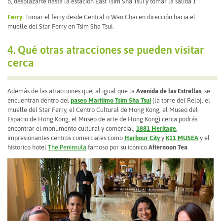
o, desplazarte hasta la estación East Tsim Sha Tsui y tomar la salida J.
Ferry:
Tomar el ferry desde Central o Wan Chai en dirección hacia el
muelle del Star Ferry en Tsim Sha Tsui.
4. Qué otras atracciones se pueden visitar
cerca
Además de las atracciones que, al igual que la
Avenida de las Estrellas
, se
encuentran dentro del
paseo Marítimo Tsim Sha Tsui
(la torre del Reloj, el
muelle del Star Ferry, el Centro Cultural de Hong Kong, el Museo del
Espacio de Hong Kong, el Museo de arte de Hong Kong) cerca podrás
encontrar el monumento cultural y comercial,
1881 Heritage
,
impresionantes centros comerciales como
Harbour City
y
K11 MUSEA
y el
historico hotel
The Peninsula
famoso por su icónico
Afternoon Tea
.