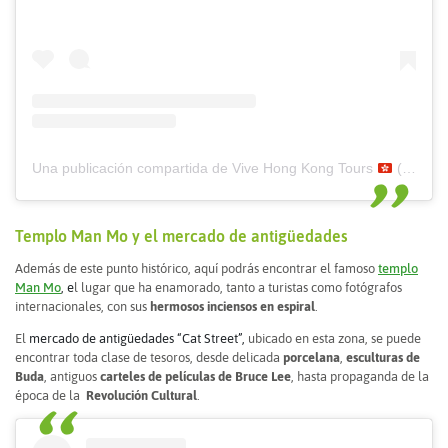
Una publicación compartida de Vive Hong Kong Tours
(@vivehongkong)
Templo Man Mo y el mercado de antigüedades
Además de este punto histórico, aquí podrás encontrar el famoso
templo
Man Mo
, e
l lugar que ha enamorado, tanto a turistas como fotógrafos
internacionales, con sus
hermosos inciensos en espiral
.
El
mercado de antigüedades “Cat Street”,
ubicado en esta zona, se puede
encontrar toda clase de tesoros, desde
delicada
porcelana
,
esculturas de
Buda
, antiguos
carteles de películas de Bruce Lee
,
hasta propaganda de la
época de la
Revolución Cultural
.