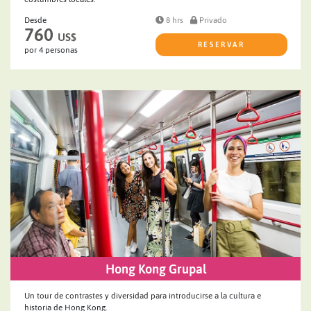
Desde
8 hrs
Privado
760
US$
RESERVAR
por 4 personas
Hong Kong Grupal
Un tour de contrastes y diversidad para introducirse a la cultura e
historia de Hong Kong.