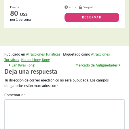
Desde
4 hrs
Grupal
80
US$
RESERVAR
por 1 persona
Publicado en
Atracciones Turísticas
Etiquetado como
Atracciones
Turísticas
,
Isla de Hong Kong
Navegación de entradas
Lan Kwai Fong
Mercado de Antigüedades
Deja una respuesta
Tu dirección de correo electrónico no será publicada.
Los campos
obligatorios están marcados con
*
Comentario
*