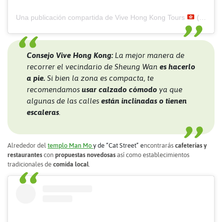
Una publicación compartida de Vive Hong Kong Tours
(@vivehongkong)
Consejo Vive Hong Kong:
La mejor manera de
recorrer el vecindario de Sheung Wan
es hacerlo
a pie.
Si bien la zona es compacta, te
recomendamos
usar calzado cómodo
ya que
algunas de las calles
están inclinadas o tienen
escaleras
.
Alrededor del
templo Man Mo
y de “Cat Street” e
ncontrarás
cafeterías y
restaurantes
con
propuestas novedosas
así como establecimientos
tradicionales de
comida local
.