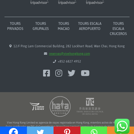
TOURS
TOURS
TOURS
TOURS ESCALA
TOURS
PRIVADOS
GRUPALES
MACAO
AEROPUERTO
ESCALA
CRUCEROS
12/F Ping Lam Commercial Building, 282 Lockhart Road, Wan Chai, Hong Kong
reservas@vivehongkong.com
+852 6827 4952
Vive Hong Kong Limited es agencia de viajes registrada en Hong Kong, miembro activo de HATA y TIC.
Guías certificados en TIC. © Copyright Vive Hong Kong Limited | Licencia de Agencia de Viajes Nº 354216