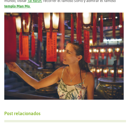
mundo, visita
r
Tai Kwun
,
recorrer el famoso SoHo y admirar el famoso
templo Man Mo
.
Post relacionados