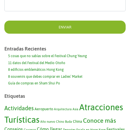
Entradas Recientes
5 cosas que no sabías sobre el Festival Chung Yeung
11 datos del Festival del Medio Otoño
8 edificios emblemáticos Hong Kong
8 souvenirs que debes comprar en Ladies’ Market
Guía de compras en Sham Shui Po
Etiquetas
Atracciones
Actividades
Aeropuerto
Arquitectura
Asia
Turísticas
Conoce más
China
Año nuevo Chino
Buda
Consejos
Cómo llegar
Festivales
Cruceros
Deportes
Escala en Hong Kong