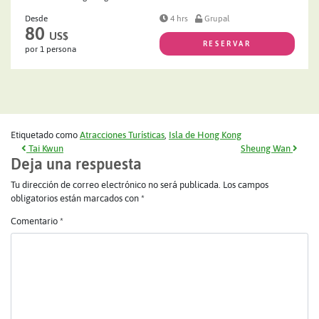
Desde
4 hrs
Grupal
80
US$
RESERVAR
por 1 persona
Etiquetado como
Atracciones Turísticas
,
Isla de Hong Kong
Navegación de entradas
Tai Kwun
Sheung Wan
Deja una respuesta
Tu dirección de correo electrónico no será publicada.
Los campos
obligatorios están marcados con
*
Comentario
*