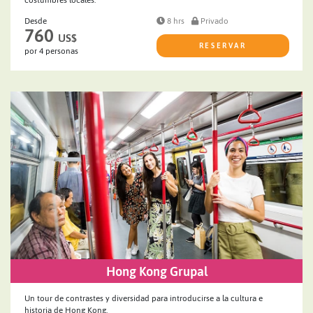
Desde
8 hrs
Privado
760
US$
RESERVAR
por 4 personas
Hong Kong Grupal
Un tour de contrastes y diversidad para introducirse a la cultura e
historia de Hong Kong.