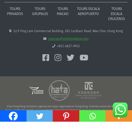
TOURS
TOURS
TOURS
TOURS ESCALA
TOURS
PRIVADOS
GRUPALES
MACAO
AEROPUERTO
ESCALA
CRUCEROS
12/F Ping Lam Commercial Building, 282 Lockhart Road, Wan Chai, Hong Kong
reservas@vivehongkong.com
+852 6827 4952
Vive Hong Kong Limited es agencia de viajes registrada en Hong Kong, miembro activo de HATA y TIC.
Guías certificados en TIC. © Copyright Vive Hong Kong Limited | Licencia de Agencia de Viajes Nº 354216
Ameba Creative Studio