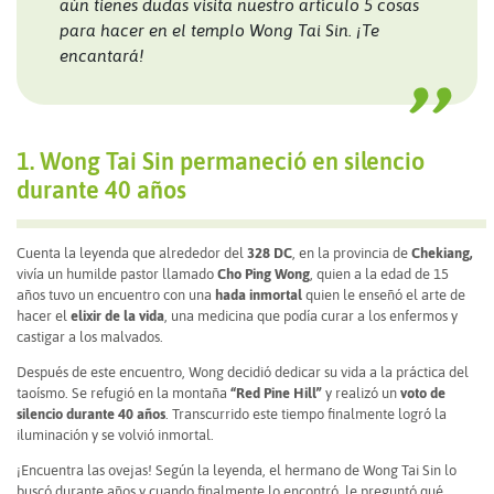
aún tienes dudas visita nuestro artículo 5 cosas
para hacer en el templo Wong Tai Sin. ¡Te
encantará!
1. Wong Tai Sin permaneció en silencio
durante 40 años
Cuenta la leyenda que alrededor del
328 DC
, en la provincia de
Chekiang,
vivía un humilde pastor llamado
Cho Ping Wong
, quien a la edad de 15
años tuvo un encuentro con una
hada inmortal
quien le enseñó el arte de
hacer el
elixir de la vida
, una medicina que podía curar a los enfermos y
castigar a los malvados.
Después de este encuentro, Wong decidió dedicar su vida a la práctica del
taoísmo. Se refugió en la montaña
“Red Pine Hill”
y realizó un
voto de
silencio durante 40 años
. Transcurrido este tiempo finalmente logró la
iluminación y se volvió inmortal.
¡Encuentra las ovejas! Según la leyenda, el hermano de Wong Tai Sin lo
buscó durante años y cuando finalmente lo encontró, le preguntó qué