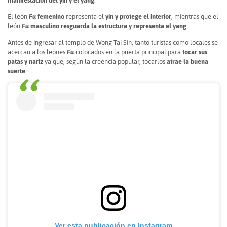
manifestación del yin y el yang
.
El león
Fu
femenino
representa el
yin y protege el interior
, mientras que el
león
Fu
masculino resguarda la estructura y representa el yang
.
Antes de ingresar al templo de Wong Tai Sin, tanto turistas como locales se
acercan a los leones
Fu
colocados en la puerta principal para
tocar sus
patas y nariz
ya que, según la creencia popular, tocarlos
atrae la buena
suerte
.
Ver esta publicación en Instagram