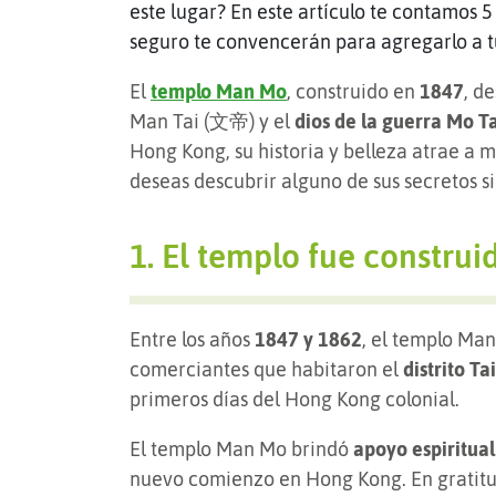
este lugar? En este artículo te contamos 
seguro te convencerán para agregarlo a tu
El
templo Man Mo
, construido en
1847
, d
Man Tai (文帝) y el
dios de la guerra Mo T
Hong Kong, su historia y belleza atrae a mi
deseas descubrir alguno de sus secretos s
1. El templo fue constru
Entre los años
1847 y 1862
, el templo Ma
comerciantes que habitaron el
distrito Ta
primeros días del Hong Kong colonial.
El templo Man Mo brindó
apoyo espiritual
nuevo comienzo en Hong Kong. En gratitu