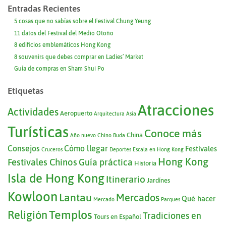
Entradas Recientes
5 cosas que no sabías sobre el Festival Chung Yeung
11 datos del Festival del Medio Otoño
8 edificios emblemáticos Hong Kong
8 souvenirs que debes comprar en Ladies’ Market
Guía de compras en Sham Shui Po
Etiquetas
Atracciones
Actividades
Aeropuerto
Arquitectura
Asia
Turísticas
Conoce más
China
Año nuevo Chino
Buda
Consejos
Cómo llegar
Festivales
Cruceros
Deportes
Escala en Hong Kong
Hong Kong
Festivales Chinos
Guía práctica
Historia
Isla de Hong Kong
Itinerario
Jardínes
Kowloon
Lantau
Mercados
Qué hacer
Mercado
Parques
Templos
Religión
Tradiciones en
Tours en Español