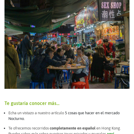
Te gustaría conocer más…
Echa un vistazo a nuestro artículo
5 cosas que hacer en el mercado
Nocturno.
Te ofrecemos recorridos
completamente en español
en Hong Kong.
Puedes saber más sobre nuestros tours privados y grupales
aquí.