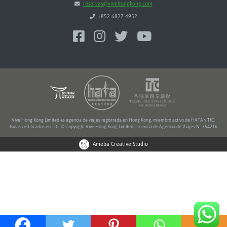
reservas@vivehongkong.com
+852 6827 4952
Vive Hong Kong Limited es agencia de viajes registrada en Hong Kong, miembro activo de HATA y TIC.
Guías certificados en TIC. © Copyright Vive Hong Kong Limited | Licencia de Agencia de Viajes Nº 354216
Ameba Creative Studio