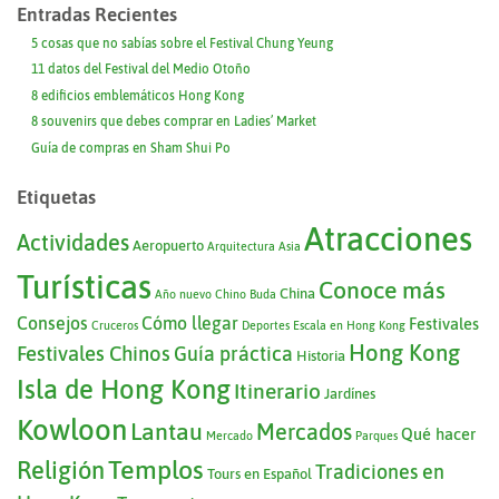
Entradas Recientes
5 cosas que no sabías sobre el Festival Chung Yeung
11 datos del Festival del Medio Otoño
8 edificios emblemáticos Hong Kong
8 souvenirs que debes comprar en Ladies’ Market
Guía de compras en Sham Shui Po
Etiquetas
Atracciones
Actividades
Aeropuerto
Arquitectura
Asia
Turísticas
Conoce más
China
Año nuevo Chino
Buda
Consejos
Cómo llegar
Festivales
Cruceros
Deportes
Escala en Hong Kong
Hong Kong
Festivales Chinos
Guía práctica
Historia
Isla de Hong Kong
Itinerario
Jardínes
Kowloon
Lantau
Mercados
Qué hacer
Mercado
Parques
Templos
Religión
Tradiciones en
Tours en Español