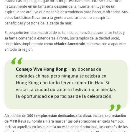
estaba casada, al igual que otras mujeres chamanes. Ella se convertiría
naturalmente en un fantasma después de la muerte, en lugar de un
espíritu ancestral, ya que no tenía descendencia para hacerle ofrendas. Sus
actos fantásticos llevaron a la gente a adorarla como un espíritu
beneficioso y patrona de la gente de mar.
El pequeño templo ancestral de su familia comenzó a atraer a los fieles y
su fama comenzó a extenderse. Pronto, los templos de la deidad local,
conocidos simplemente como
«Madre Ancestral»
, comenzaron a aparecer
en toda la región.
Consejo Vive Hong Kong:
Hay docenas de
deidades chinas, pero ninguna se celebra en
Hong Kong con tanto fervor como Tin Hau. Si
visitas la ciudad durante su festival no te pierdas
la oportunidad de participar de la celebración.
Alrededor de
100 templos están dedicados a la diosa
; incluso una
estación
de MTR
lleva su nombre. Para marcar las celebraciones en cada templo,
incluso aquellos en los que ella no es la deidad principal, los comités de los