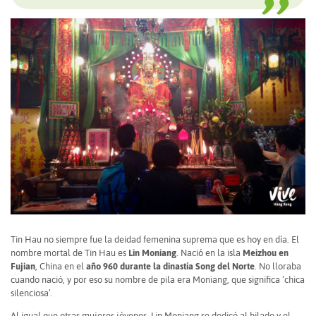
Tin Hau no siempre fue la deidad femenina suprema que es hoy en día. El
nombre mortal de Tin Hau es
Lin Moniang
. Nació en la isla
Meizhou en
Fujian
, China en el
año 960 durante la dinastía Song del Norte
. No lloraba
cuando nació, y por eso su nombre de pila era Moniang, que significa ‘chica
silenciosa’.
Al igual que otras mujeres jóvenes, Lin Moniang se dedicó al hilado y el