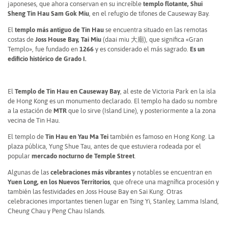
japoneses, que ahora conservan en su increíble
templo flotante, Shui
Sheng Tin Hau Sam Gok Miu
, en el refugio de tifones de Causeway Bay.
El
templo más antiguo de Tin Hau
se encuentra situado en las remotas
costas de
Joss House Bay, Tai Miu
(daai miu 大廟), que significa «Gran
Templo», fue fundado en
1266
y es considerado el más sagrado.
Es un
edificio histórico de Grado I.
El
Templo de Tin Hau en Causeway Bay
, al este de Victoria Park en la isla
de Hong Kong es un monumento declarado. El templo ha dado su nombre
a la estación de
MTR
que lo sirve (Island Line), y posteriormente a la zona
vecina de Tin Hau.
El templo de
Tin Hau en Yau Ma Tei
también es famoso en Hong Kong. La
plaza pública, Yung Shue Tau, antes de que estuviera rodeada por el
popular
mercado nocturno de Temple Street
.
Algunas de las
celebraciones más vibrantes
y notables se encuentran en
Yuen Long, en los Nuevos Territorios
, que ofrece una magnífica procesión y
también las festividades en Joss House Bay en Sai Kung. Otras
celebraciones importantes tienen lugar en Tsing Yi, Stanley, Lamma Island,
Cheung Chau y Peng Chau Islands.