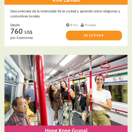
Desconéctate de la intensidad de la ciudad y aprende sobre religiones y
costumbres locales.
Desde
8 hrs
Privado
760
US$
RESERVAR
por 4 personas
Hong Kong Grupal