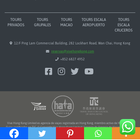
TOURS
TOURS
TOURS
TOURS ESCALA
TOURS
PRIVADOS
GRUPALES
MACAO
AEROPUERTO
ESCALA
CRUCEROS
12/F Ping Lam Commercial Building, 282 Lockhart Road, Wan Chai, Hong Kong
reservas@vivehongkong.com
+852 6827 4952
Vive Hong Kong Limited es agencia de viajes registrada en Hong Kong, miembro activo de HATA y TIC.
Guías certificados en TIC. © Copyright Vive Hong Kong Limited | Licencia de Agencia de Viajes Nº 354216
Ameba Creative Studio