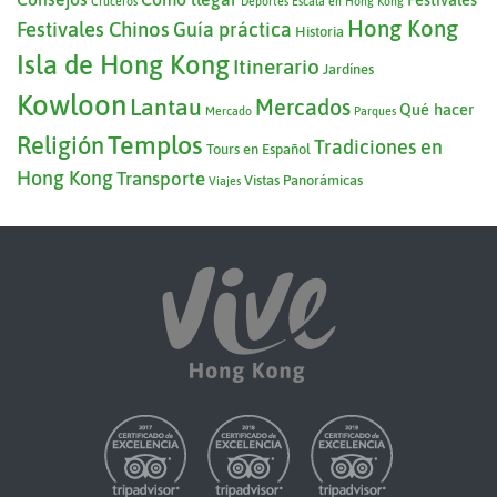
Cruceros
Deportes
Escala en Hong Kong
Hong Kong
Festivales Chinos
Guía práctica
Historia
Isla de Hong Kong
Itinerario
Jardínes
Kowloon
Lantau
Mercados
Qué hacer
Mercado
Parques
Templos
Religión
Tradiciones en
Tours en Español
Hong Kong
Transporte
Vistas Panorámicas
Viajes