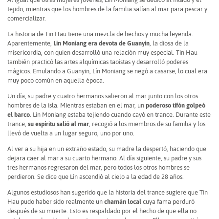
tejido, mientras que los hombres de la familia salían al mar para pescar y
comercializar.
La historia de Tin Hau tiene una mezcla de hechos y mucha leyenda.
Aparentemente,
Lin Moniang era devota de Guanyin
, la diosa de la
misericordia, con quien desarrolló una relación muy especial. Tin Hau
también practicó las artes alquímicas taoístas y desarrolló poderes
mágicos. Emulando a Guanyin, Lín Moniang se negó a casarse, lo cual era
muy poco común en aquella época.
Un día, su padre y cuatro hermanos salieron al mar junto con los otros
hombres de la isla. Mientras estaban en el mar, un
poderoso tifón golpeó
el barco
. Lin Moniang estaba tejiendo cuando cayó en trance. Durante este
trance,
su espíritu salió al mar
, recogió a los miembros de su familia y los
llevó de vuelta a un lugar seguro, uno por uno.
Al ver a su hija en un extraño estado, su madre la despertó, haciendo que
dejara caer al mar a su cuarto hermano. Al día siguiente, su padre y sus
tres hermanos regresaron del mar, pero todos los otros hombres se
perdieron. Se dice que Lín ascendió al cielo a la edad de 28 años.
Algunos estudiosos han sugerido que la historia del trance sugiere que Tin
Hau pudo haber sido realmente un
chamán local
cuya fama perduró
después de su muerte. Esto es respaldado por el hecho de que ella no