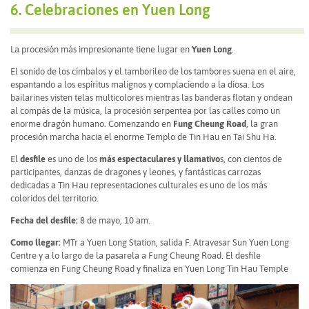
6. Celebraciones en Yuen Long
La procesión más impresionante tiene lugar en
Yuen Long
.
El sonido de los címbalos y el tamborileo de los tambores suena en el aire,
espantando a los espíritus malignos y complaciendo a la diosa. Los
bailarines visten telas multicolores mientras las banderas flotan y ondean
al compás de la música, la procesión serpentea por las calles como un
enorme dragón humano. Comenzando en
Fung Cheung Road
, la gran
procesión marcha hacia el enorme Templo de Tin Hau en Tai Shu Ha.
El
desfile
es uno de los
más espectaculares y llamativo
s, con cientos de
participantes, danzas de dragones y leones, y fantásticas carrozas
dedicadas a Tin Hau representaciones culturales es uno de los más
coloridos del territorio.
Fecha del desfile:
8 de mayo, 10 am.
Como llegar:
MTr a Yuen Long Station, salida F. Atravesar Sun Yuen Long
Centre y a lo largo de la pasarela a Fung Cheung Road. El desfile
comienza en Fung Cheung Road y finaliza en Yuen Long Tin Hau Temple