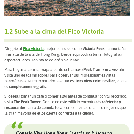
1.2 Sube a la cima del Pico Victoria
Dirígete al
Pico Victoria
,
mejor conocido como
Victoria Peak
, la montaña
más alta de la isla de Hong Kong. Desde aquí podrás tomar fotografías
espectaculares.¡La vista te dejará sin aliento!
Para llegar a la cima, viaja a bordo del famoso
Peak Tram
y una vez ahí
visita uno de los miradores para observar las impresionantes vistas
panorámicas. Nuestro mirador favorito es
Lions View Point Pavilion
, el cual
es
completamente gratis.
Si deseas tomar un café o comer algo antes de continuar con tu recorrido,
visita
The Peak Tower
. Dentro de este edificio encontrarás
cafeterías y
restaurantes
, tanto de comida local como internacional. Lo mejor es que
la gran mayoría de ellos cuenta con
vistas a la ciudad.
Consejo Vive Hong Kong:
Si estás en búsqueda