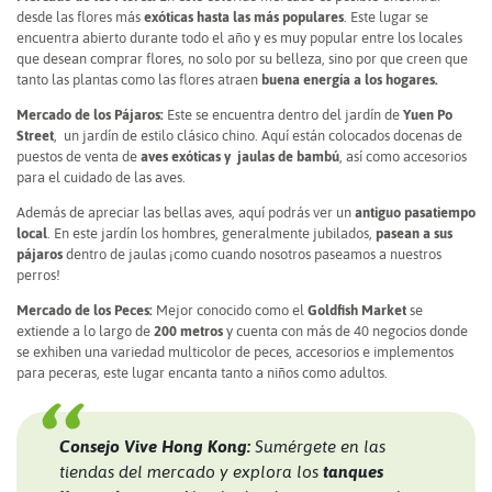
desde las flores más
exóticas hasta las más populares
. Este lugar se
encuentra abierto durante todo el año y es muy popular entre los locales
que desean comprar flores, no solo por su belleza, sino por que creen que
tanto las plantas como las flores atraen
buena energía a los hogares.
Mercado de los Pájaros:
Este se encuentra dentro del jardín de
Yuen Po
Street
, un jardín de estilo clásico chino. Aquí están colocados docenas de
puestos de venta de
aves exóticas y jaulas de bambú
, así como accesorios
para el cuidado de las aves.
Además de apreciar las bellas aves, aquí podrás ver un
antiguo pasatiempo
local
. En este jardín los hombres, generalmente jubilados,
pasean a sus
pájaros
dentro de jaulas ¡como cuando nosotros paseamos a nuestros
perros!
Mercado de los Peces:
Mejor conocido como el
Goldfish Market
se
extiende a lo largo de
200 metros
y cuenta con más de 40 negocios donde
se exhiben una variedad multicolor de peces, accesorios e implementos
para peceras, este lugar encanta tanto a niños como adultos.
Consejo Vive Hong Kong:
Sumérgete en las
tiendas del mercado y explora los
tanques