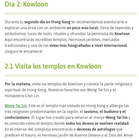
Día 2: Kowloon
Durante tu
segundo día en Hong Kong
te recomendamos aventurarte a
explorar una área con un ambiente
un poco más local
, llena de leyendas y
simbolismos, luces de neón, rituales y ofrendas: la península de
Kowloon
.
Aquí encontrarás increíbles templos, hermosos jardines, mercados
tradicionales y una de las
vistas más fotografiadas a nivel internacional
.
¡Seguro te encantará!
2.1 Visita los templos en Kowloon
Por la mañana,
visita los templos de Kowloon y conoce la parte religiosa y
espiritual de Hong Kong. Nuestros favoritos son Wong Tai Sin y el
monasterio Chin Lin.
Wong Tai Sin:
Este es el templo más visitado en Hong Kong y alberga las
tres religiones predominantes en la región: el
taoísmo, el budismo y el
confucianismo
. El lugar fue creado para venerar al monje
Wong Tai Sin
y
es conocido como el templo donde
todos los deseos se vuelven realidad.
En el interior del complejo encontrarás a
decenas de astrólogos
que
predicen el futuro, el hermoso jardín de Buenos Deseos y al Dios del Amor