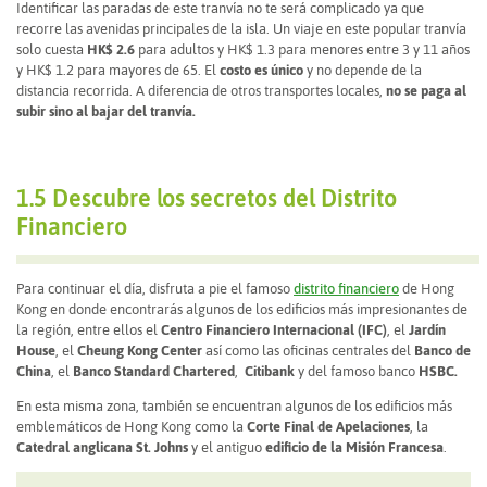
Identificar las paradas de este tranvía no te será complicado ya que
recorre las avenidas principales de la isla. Un viaje en este popular tranvía
solo cuesta
HK$ 2.6
para adultos y HK$ 1.3 para menores entre 3 y 11 años
y HK$ 1.2 para mayores de 65. El
costo es único
y no depende de la
distancia recorrida. A diferencia de otros transportes locales,
no se paga al
subir sino al bajar del tranvía.
1.5 Descubre los secretos del Distrito
Financiero
Para continuar el día, disfruta a pie el famoso
distrito financiero
de Hong
Kong en donde encontrarás algunos de los edificios más impresionantes de
la región, entre ellos el
Centro Financiero Internacional (IFC)
, el
Jardín
House
, el
Cheung Kong Center
así como las oficinas centrales del
Banco de
China
, el
Banco Standard Chartered
,
Citibank
y del famoso banco
HSBC.
En esta misma zona, también se encuentran algunos de los edificios más
emblemáticos de Hong Kong como la
Corte Final de Apelaciones
, la
Catedral anglicana St. Johns
y el antiguo
edificio de la Misión Francesa
.