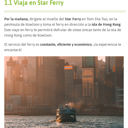
1.1 Viaja en Star Ferry
Por la mañana,
dirígete al muelle del
Star Ferry
en Tsim Sha Tsui, en la
península de Kowloon y toma el ferry en dirección a la
isla de Hong Kong
.
Este viaje en ferry te permitirá disfrutar de vistas únicas tanto de la isla de
Hong Kong como de Kowloon.
El servicio del ferry es
constante, eficiente y económico
, ¡la experiencia te
encantará!