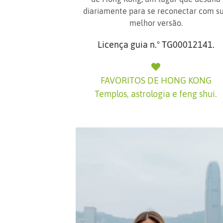
diariamente para se reconectar com s
melhor versão.
Licença guia n.º TG00012141.
FAVORITOS DE HONG KONG
DIRETORA FUNDADORA E GUIA
Templos, astrologia e feng shui.
Lorena
GUIA
Hong Kong é o mundo
Fernanda
em miniatura.