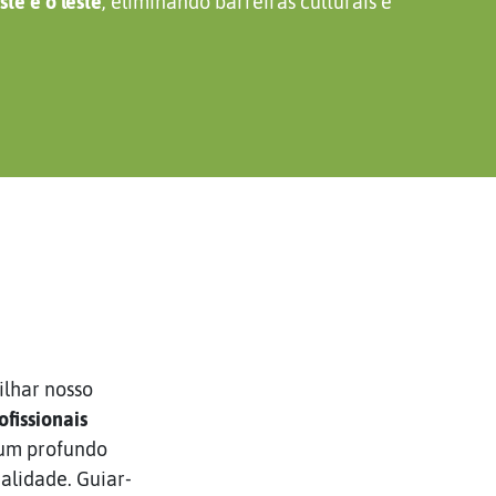
ste e o leste
, eliminando barreiras culturais e
ilhar nosso
ofissionais
 um profundo
alidade. Guiar-