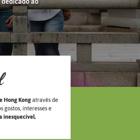
g dedicado ao
l
 de Hong Kong
através de
s gostos, interesses e
a inesquecível.