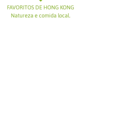
FAVORITOS DE HONG KONG
Hong Kong é uma
Natureza e comida local.
fusão eterna de
tradição, natureza,
modernidade e futuro.