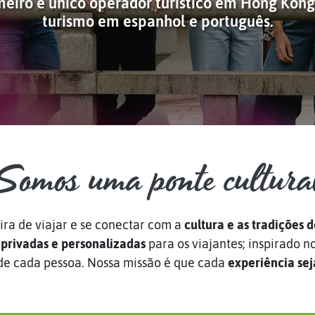
eiro e único operador turístico em Hong Kon
turismo em espanhol e português.
Somos uma ponte cultura
a de viajar e se conectar com a
cultura e as tradições
 privadas e personalizadas
para os viajantes; inspirado no
de cada pessoa. Nossa missão é que cada
experiência sej