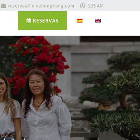
reservas@vivehongkong.com
3:35 AM
RESERVAS