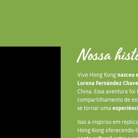
Nossa hist
Vive Hong Kong
nasceu 
Lorena Fernández Chav
China. Essa aventura fo
compartilhamento de exp
se tornar uma
experiênc
Isso a inspirou em repli
Hong Kong oferecendo-lh