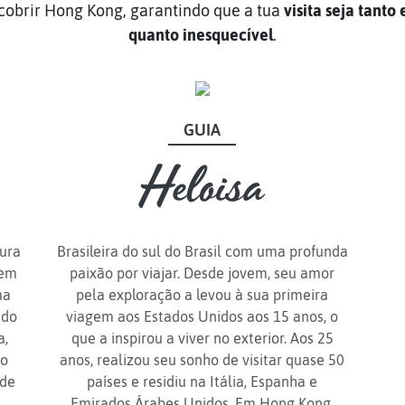
cobrir Hong Kong, garantindo que a tua
visita seja tant
quanto inesquecível
.
GUIA
GUIA
Heloisa
Heloisa
tura
Brasileira do sul do Brasil com uma profunda
gem
paixão por viajar. Desde jovem, seu amor
Hong Kong é o lugar
ma
pela exploração a levou à sua primeira
onde tudo se conecta.
ndo
viagem aos Estados Unidos aos 15 anos, o
a,
que a inspirou a viver no exterior. Aos 25
do
anos, realizou seu sonho de visitar quase 50
ade
países e residiu na Itália, Espanha e
Emirados Árabes Unidos. Em Hong Kong,