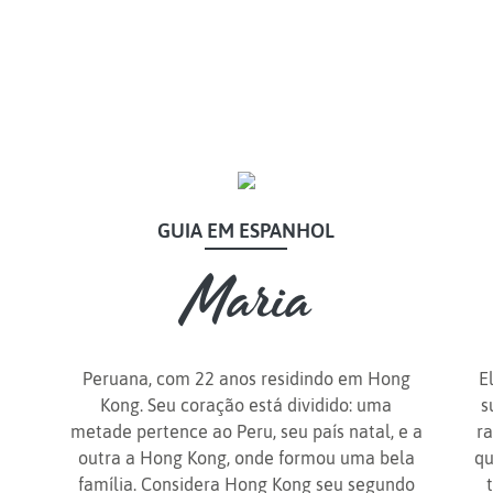
GUIA EM ESPANHOL
GUIA EM ESPANHOL
Maria
Maria
Peruana, com 22 anos residindo em Hong
E
Kong. Seu coração está dividido: uma
s
metade pertence ao Peru, seu país natal, e a
ra
outra a Hong Kong, onde formou uma bela
qu
família. Considera Hong Kong seu segundo