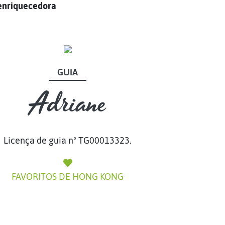
o enriquecedora
GUIA
GUIA
Adriane
Adriane
Licença de guia nº TG00013323.
FAVORITOS DE HONG KONG