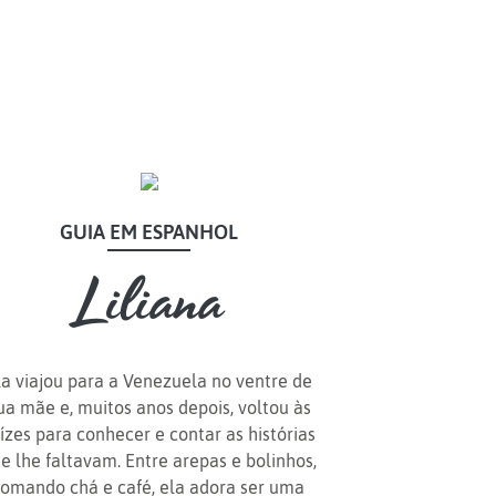
GUIA EM ESPANHOL
GUIA EM ESPANHOL
Liliana
Liliana
la viajou para a Venezuela no ventre de
ua mãe e, muitos anos depois, voltou às
Hong Kong é a
ízes para conhecer e contar as histórias
mistura perfeita entre
e lhe faltavam. Entre arepas e bolinhos,
o melhor do Oriente e
tomando chá e café, ela adora ser uma