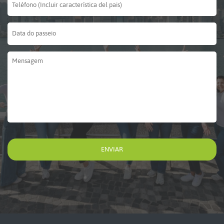
Data
do
passeio
*
DD barra MM barra YYYY
Mensagem
*