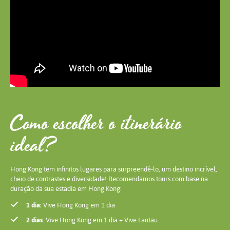
Como escolher o itinerário
ideal?
Hong Kong tem infinitos lugares para surpreendê-lo, um destino incrível,
cheio de contrastes e diversidade! Recomendamos tours com base na
duração da sua estadia em Hong Kong:
1 dia:
​Vive ​Hong Kong em 1 dia
2 dias
: ​Vive ​Hong Kong em 1 dia + Vive Lantau