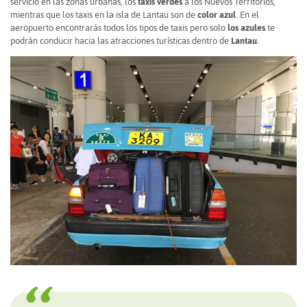
servicio en las zonas urbanas, los
taxis verdes
a los Nuevos Territorios,
mientras que los taxis en la isla de Lantau son de
color azul
. En el
aeropuerto encontrarás todos los tipos de taxis pero solo
los azules
te
podrán conducir hacia las atracciones turísticas dentro de
Lantau
.