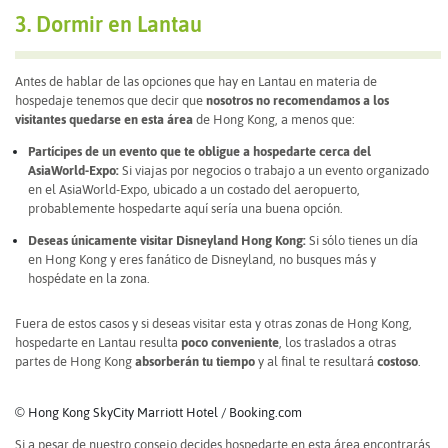
3. Dormir en Lantau
Antes de hablar de las opciones que hay en Lantau en materia de
hospedaje tenemos que decir que
nosotros no recomendamos a los
visitantes quedarse en esta área
de Hong Kong, a menos que:
Partícipes de un evento que te obligue a hospedarte cerca del
AsiaWorld-Expo:
Si viajas por negocios o trabajo a un evento organizado
en el AsiaWorld-Expo, ubicado a un costado del aeropuerto,
probablemente hospedarte aquí sería una buena opción.
Deseas únicamente visitar Disneyland Hong Kong:
Si sólo tienes un día
en Hong Kong y eres fanático de Disneyland, no busques más y
hospédate en la zona.
Fuera de estos casos y si deseas visitar esta y otras zonas de Hong Kong,
hospedarte en Lantau resulta
poco conveniente
, los traslados a otras
partes de Hong Kong
absorberán tu tiempo
y al final te resultará
costoso
.
© Hong Kong SkyCity Marriott Hotel / Booking.com
Si a pesar de nuestro consejo decides hospedarte en esta área encontrarás