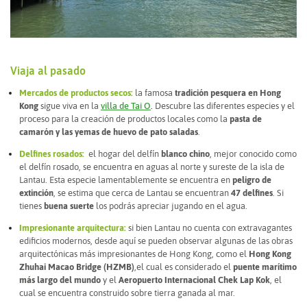
Viaja al pasado
Mercados de productos secos:
la famosa
tradición pesquera en Hong
Kong
sigue viva en la
villa de Tai O
.
Descubre las diferentes especies y el
proceso para la creación de productos locales como la
pasta de
camarón y las yemas de huevo de pato saladas
.
D
elfines rosados:
el hogar del delfín
blanco chino
, mejor conocido como
el delfín rosado, se encuentra en aguas al norte y sureste de la isla de
Lantau. Esta especie lamentablemente se encuentra en
peligro de
extinción
, se estima que cerca de Lantau se encuentran
47 delfines
. Si
tienes
buena suerte
los podrás apreciar jugando en el agua.
Impresionante arquitectura:
si bien Lantau no cuenta con extravagantes
edificios modernos, desde aquí se pueden observar algunas de las obras
arquitectónicas más impresionantes de Hong Kong, como el
Hong Kong
Zhuhai Macao Bridge (HZMB)
,el cual es considerado el
puente marítimo
más largo del mundo
y el
Aeropuerto Internacional Chek Lap Kok
, el
cual se encuentra construido sobre tierra ganada al mar.