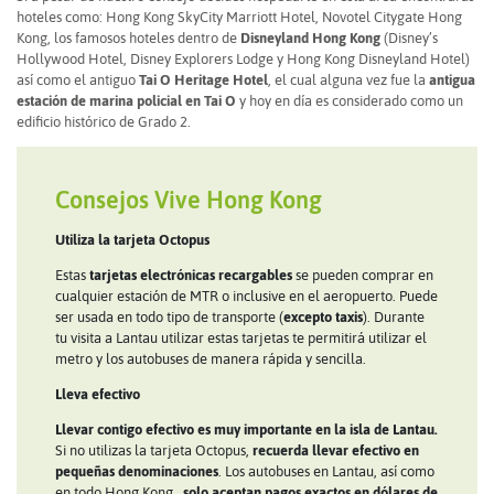
hoteles como: Hong Kong SkyCity Marriott Hotel, Novotel Citygate Hong
Kong, los famosos hoteles dentro de
Disneyland Hong Kong
(Disney’s
Hollywood Hotel, Disney Explorers Lodge y Hong Kong Disneyland Hotel)
así como el antiguo
Tai O Heritage Hotel
, el cual alguna vez fue la
antigua
estación de marina policial en Tai O
y hoy en día es considerado como un
edificio histórico de Grado 2.
Consejos Vive Hong Kong
Utiliza la tarjeta Octopus
Estas
tarjetas electrónicas recargables
se pueden comprar en
cualquier estación de MTR o inclusive en el aeropuerto. Puede
ser usada en todo tipo de transporte (
excepto taxis
). Durante
tu visita a Lantau utilizar estas tarjetas te permitirá utilizar el
metro y los autobuses de manera rápida y sencilla.
Lleva efectivo
Llevar contigo efectivo es muy importante en la isla de Lantau.
Si no utilizas la tarjeta Octopus,
recuerda llevar efectivo en
pequeñas denominaciones
. Los autobuses en Lantau, así como
en todo Hong Kong,
solo aceptan pagos exactos en dólares de