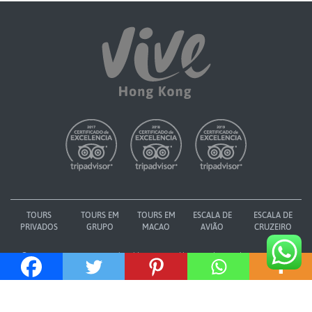
TOURS
TOURS EM
TOURS EM
ESCALA DE
ESCALA DE
PRIVADOS
GRUPO
MACAO
AVIÃO
CRUZEIRO
12/F Ping Lam Commercial Building, 282 Lockhart Road, Wan Chai, Hong Kong
reservas@vivehongkong.com
+852 6827 4952