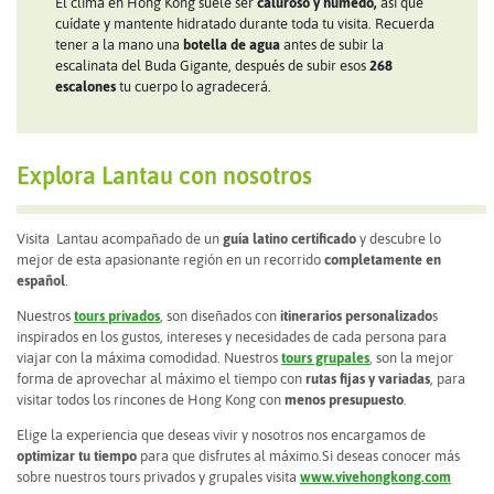
El clima en Hong Kong suele ser
caluroso y húmedo,
así que
cuídate y mantente hidratado durante toda tu visita. Recuerda
tener a la mano una
botella de agua
antes de subir la
escalinata del Buda Gigante, después de subir esos
268
escalones
tu cuerpo lo agradecerá.
Explora Lantau con nosotros
Visita Lantau acompañado de un
guía latino certificado
y descubre lo
mejor de esta apasionante región en un recorrido
completamente en
español
.
Nuestros
tours privados
, son diseñados con
itinerarios personalizado
s
inspirados en los gustos, intereses y necesidades de cada persona para
viajar con la máxima comodidad. Nuestros
tours grupales
, son la mejor
forma de aprovechar al máximo el tiempo con
rutas fijas y variadas
, para
visitar todos los rincones de Hong Kong con
menos presupuesto
.
Elige la experiencia que deseas vivir y nosotros nos encargamos de
optimizar tu tiempo
para que disfrutes al máximo.Si deseas conocer más
sobre nuestros tours privados y grupales visita
www.vivehongkong.com