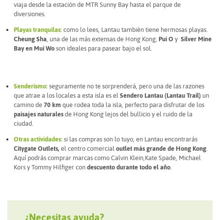
viaja desde la estación de MTR Sunny Bay hasta el parque de
diversiones.
Playas tranquilas:
como lo lees, Lantau también tiene hermosas playas.
Cheung Sha
, una de las más extensas de Hong Kong,
Pui O
y
Silver Mine
Bay en Mui Wo
son ideales para pasear bajo el sol.
Senderismo:
seguramente no te sorprenderá, pero una de las razones
que atrae a los locales a esta isla es el
Sendero Lantau (Lantau Trail)
un
camino de
70 km
que rodea toda la isla, perfecto para disfrutar de los
paisajes naturales
de Hong Kong lejos del bullicio y el ruido de la
ciudad.
Otras actividades:
si las compras son lo tuyo, en Lantau encontrarás
Citygate Outlets,
el centro comercial
outlet más grande de Hong Kong
.
Aquí podrás comprar marcas como Calvin Klein,Kate Spade, Michael
Kors y Tommy Hilfiger con
descuento durante todo el año
.
¿Necesitas ayuda?