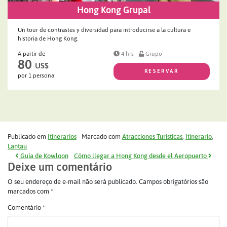
Hong Kong Grupal
Un tour de contrastes y diversidad para introducirse a la cultura e
historia de Hong Kong.
A partir de
4 hrs
Grupo
80
US$
RESERVAR
por 1 persona
Publicado em
Itinerarios
Marcado com
Atracciones Turísticas
,
Itinerario
,
Lantau
Navegação de post
Guía de Kowloon
Cómo llegar a Hong Kong desde el Aeropuerto
Deixe um comentário
O seu endereço de e-mail não será publicado.
Campos obrigatórios são
marcados com
*
Comentário
*