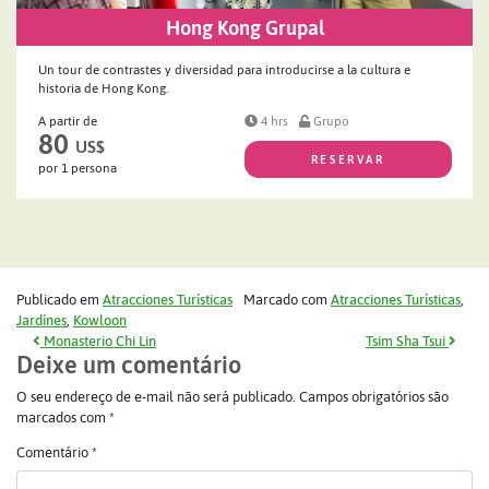
Hong Kong Grupal
Un tour de contrastes y diversidad para introducirse a la cultura e
historia de Hong Kong.
A partir de
4 hrs
Grupo
80
US$
RESERVAR
por 1 persona
Publicado em
Atracciones Turísticas
Marcado com
Atracciones Turísticas
,
Jardínes
,
Kowloon
Navegação de post
Monasterio Chi Lin
Tsim Sha Tsui
Deixe um comentário
O seu endereço de e-mail não será publicado.
Campos obrigatórios são
marcados com
*
Comentário
*