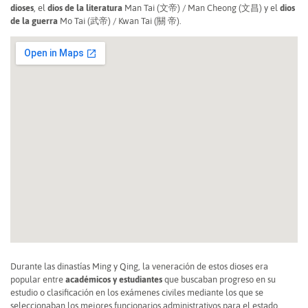
dioses
, el
dios de la literatura
Man Tai (文帝) / Man Cheong (文昌) y el
dios
de la guerra
Mo Tai (武帝) / Kwan Tai (關 帝).
Durante las dinastías Ming y Qing, la veneración de estos dioses era
popular entre
académicos y estudiantes
que buscaban progreso en su
estudio o clasificación en los exámenes civiles mediante los que se
seleccionaban los mejores funcionarios administrativos para el estado.