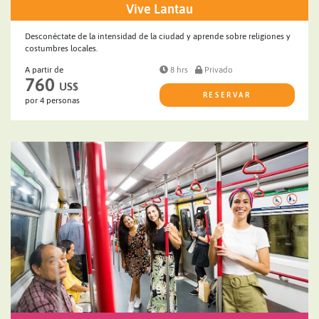
Vive Lantau
Desconéctate de la intensidad de la ciudad y aprende sobre religiones y
costumbres locales.
A partir de
8 hrs
Privado
760
US$
RESERVAR
por 4 personas