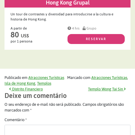
Hong Kong Grupal
Un tour de contrastes y diversidad para introducirse a la cultura e
historia de Hong Kong.
A partir de
4 hrs
Grupo
80
US$
RESERVAR
por 1 persona
Publicado em
Atracciones Turísticas
Marcado com
Atracciones Turísticas
,
Isla de Hong Kong
,
Templos
Navegação de post
Distrito Financiero
Templo Wong Tai Sin
Deixe um comentário
O seu endereço de e-mail não será publicado.
Campos obrigatórios são
marcados com
*
Comentário
*