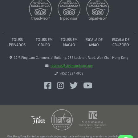
TOURS
TOURS EM
TOURS EM
ESCALA DE
ESCALA DE
PRIVADOS
GRUPO
MACAO
AVIÃO
CRUZEIRO
12/F Ping Lam Commercial Building, 282 Lockhart Road, Wan Chai, Hong Kong
reservas@vivehongkong.com
+852 6827 4952
Vive Hong Kong Limited es agencia de viajes registrada en Hong Kong, miembro activo de HATA y TIC.